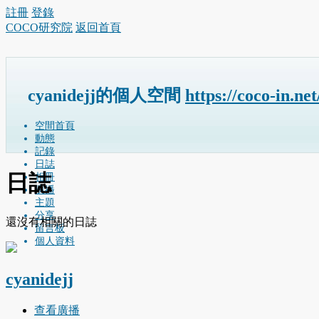
註冊
登錄
COCO研究院
返回首頁
cyanidejj的個人空間
https://coco-in.ne
空間首頁
動態
記錄
日誌
日誌
相冊
廣播
主題
分享
還沒有相關的日誌
留言板
個人資料
cyanidejj
查看廣播