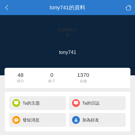
tony741的資料
點擊重新加
載
tony741
48
0
1370
積分
銀子
金錢
Ta的主題
Ta的日誌
發短消息
加為好友