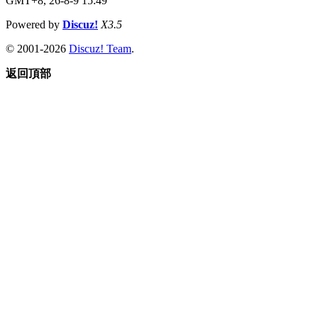
GMT+8, 26-8-9 15:49
Powered by
Discuz!
X3.5
© 2001-2026
Discuz! Team
.
返回頂部