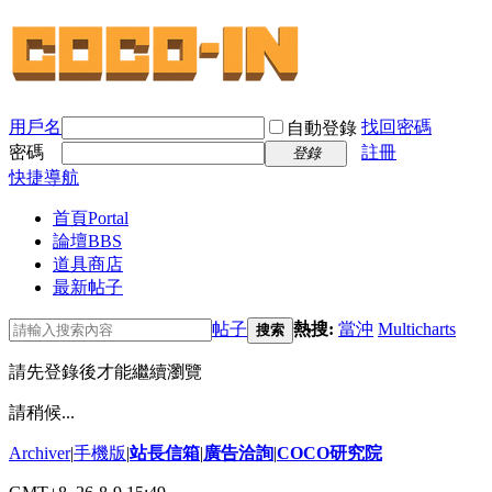
用戶名
找回密碼
自動登錄
密碼
註冊
登錄
快捷導航
首頁
Portal
論壇
BBS
道具商店
最新帖子
帖子
熱搜:
當沖
Multicharts
搜索
請先登錄後才能繼續瀏覽
請稍候...
Archiver
|
手機版
|
站長信箱
|
廣告洽詢
|
COCO研究院