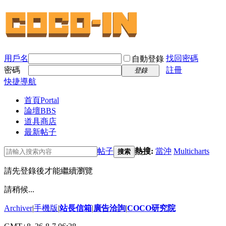
用戶名
找回密碼
自動登錄
密碼
註冊
登錄
快捷導航
首頁
Portal
論壇
BBS
道具商店
最新帖子
帖子
熱搜:
當沖
Multicharts
搜索
請先登錄後才能繼續瀏覽
請稍候...
Archiver
|
手機版
|
站長信箱
|
廣告洽詢
|
COCO研究院