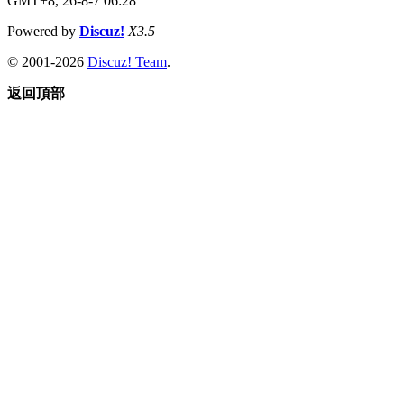
GMT+8, 26-8-7 06:28
Powered by
Discuz!
X3.5
© 2001-2026
Discuz! Team
.
返回頂部