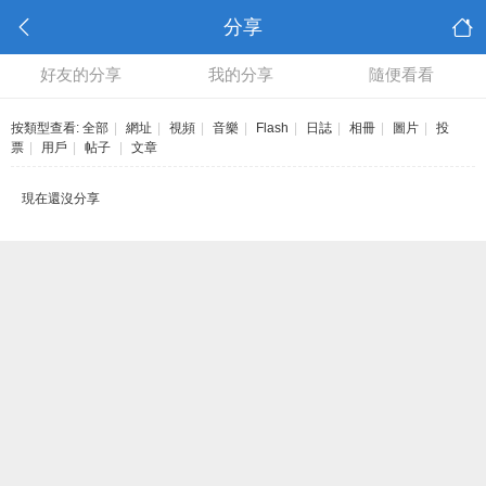
分享
好友的分享
我的分享
隨便看看
按類型查看:
全部
|
網址
|
視頻
|
音樂
|
Flash
|
日誌
|
相冊
|
圖片
|
投
票
|
用戶
|
帖子
|
文章
現在還沒分享