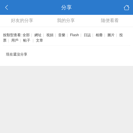
分享
好友的分享
我的分享
隨便看看
按類型查看:
全部
|
網址
|
視頻
|
音樂
|
Flash
|
日誌
|
相冊
|
圖片
|
投
票
|
用戶
|
帖子
|
文章
現在還沒分享