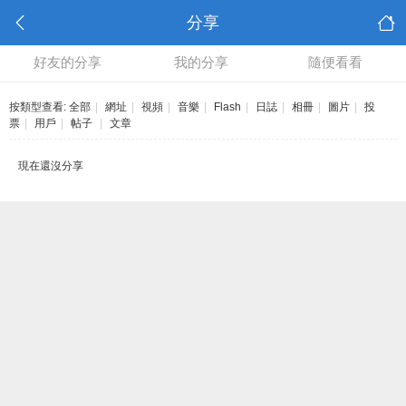
分享
好友的分享
我的分享
隨便看看
按類型查看:
全部
|
網址
|
視頻
|
音樂
|
Flash
|
日誌
|
相冊
|
圖片
|
投
票
|
用戶
|
帖子
|
文章
現在還沒分享