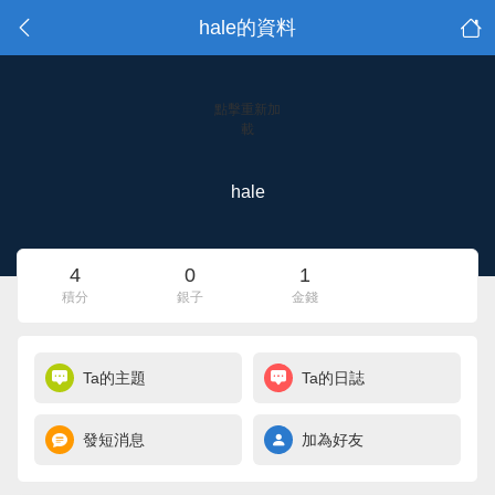
hale的資料
點擊重新加
載
hale
4
0
1
積分
銀子
金錢
Ta的主題
Ta的日誌
發短消息
加為好友