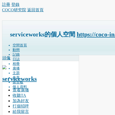
註冊
登錄
COCO研究院
返回首頁
serviceworks的個人空間
https://coco-i
空間首頁
動態
記錄
頭像
日誌
相冊
廣播
主題
serviceworks
分享
留言板
個人資料
查看廣播
收聽TA
加為好友
打個招呼
給我留言