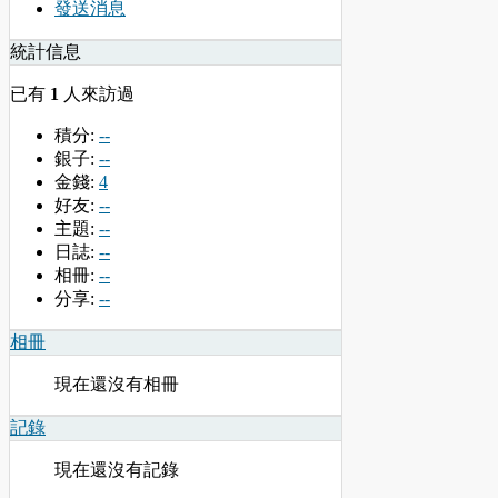
發送消息
統計信息
已有
1
人來訪過
積分:
--
銀子:
--
金錢:
4
好友:
--
主題:
--
日誌:
--
相冊:
--
分享:
--
相冊
現在還沒有相冊
記錄
現在還沒有記錄