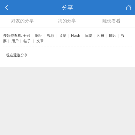
分享
好友的分享
我的分享
隨便看看
按類型查看:
全部
|
網址
|
視頻
|
音樂
|
Flash
|
日誌
|
相冊
|
圖片
|
投
票
|
用戶
|
帖子
|
文章
現在還沒分享