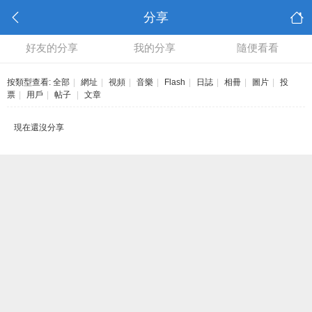
分享
好友的分享
我的分享
隨便看看
按類型查看:
全部
|
網址
|
視頻
|
音樂
|
Flash
|
日誌
|
相冊
|
圖片
|
投
票
|
用戶
|
帖子
|
文章
現在還沒分享