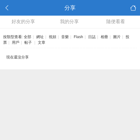
分享
好友的分享
我的分享
隨便看看
按類型查看:
全部
|
網址
|
視頻
|
音樂
|
Flash
|
日誌
|
相冊
|
圖片
|
投
票
|
用戶
|
帖子
|
文章
現在還沒分享