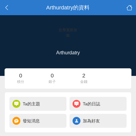
Arthurdatry的資料
點擊重新加
載
Arthurdatry
0
0
2
積分
銀子
金錢
Ta的主題
Ta的日誌
發短消息
加為好友