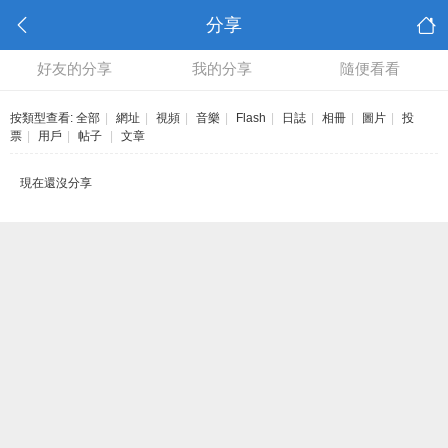
分享
好友的分享
我的分享
隨便看看
按類型查看:
全部
|
網址
|
視頻
|
音樂
|
Flash
|
日誌
|
相冊
|
圖片
|
投
票
|
用戶
|
帖子
|
文章
現在還沒分享