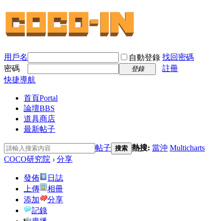
用戶名
找回密碼
自動登錄
密碼
註冊
登錄
快捷導航
首頁
Portal
論壇
BBS
道具商店
最新帖子
帖子
熱搜:
當沖
Multicharts
搜索
COCO研究院
›
分享
發佈
日誌
上傳
相冊
添加
分享
記錄