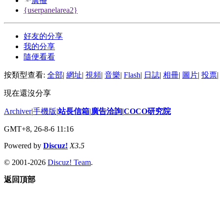
廣播
{userpanelarea2}
好友的分享
我的分享
隨便看看
按類型查看:
全部
|
網址
|
視頻
|
音樂
|
Flash
|
日誌
|
相冊
|
圖片
|
投票
|
現在還沒分享
Archiver
|
手機版
|
站長信箱
|
廣告洽詢
|
COCO研究院
GMT+8, 26-8-6 11:16
Powered by
Discuz!
X3.5
© 2001-2026
Discuz! Team
.
返回頂部