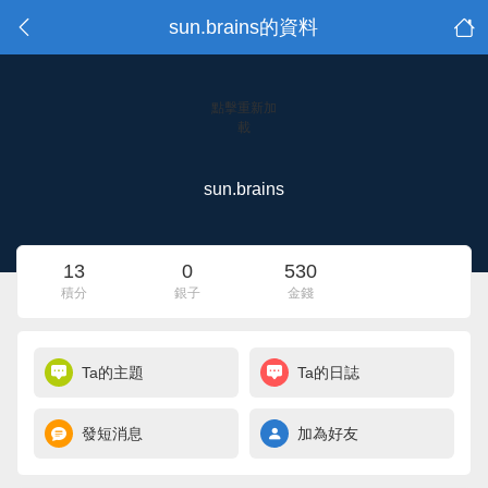
sun.brains的資料
點擊重新加
載
sun.brains
13
0
530
積分
銀子
金錢
Ta的主題
Ta的日誌
發短消息
加為好友