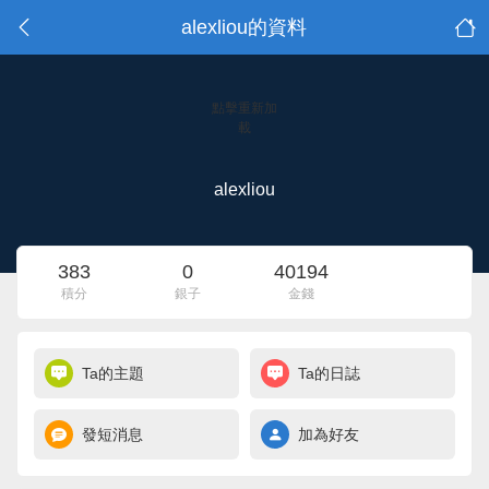
alexliou的資料
點擊重新加
載
alexliou
383
0
40194
積分
銀子
金錢
Ta的主題
Ta的日誌
發短消息
加為好友