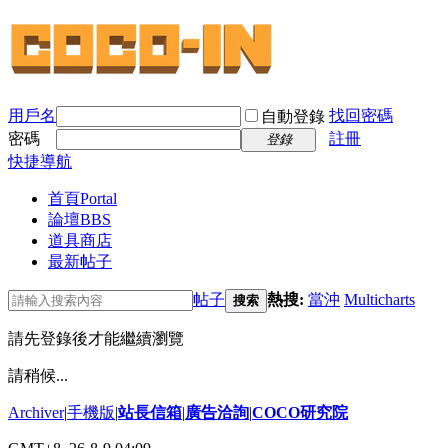
用戶名
找回密碼
自動登錄
密碼
註冊
登錄
快捷導航
首頁
Portal
論壇
BBS
道具商店
最新帖子
帖子
熱搜:
當沖
Multicharts
搜索
請先登錄後才能繼續瀏覽
請稍候...
Archiver
|
手機版
|
站長信箱
|
廣告洽詢
|
COCO研究院