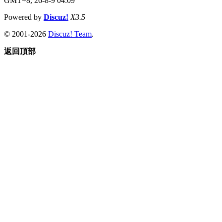
GMT+8, 26-8-9 04:09
Powered by
Discuz!
X3.5
© 2001-2026
Discuz! Team
.
返回頂部