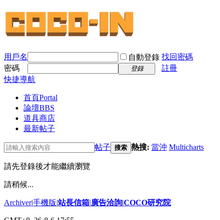
用戶名
找回密碼
自動登錄
密碼
註冊
登錄
快捷導航
首頁
Portal
論壇
BBS
道具商店
最新帖子
帖子
熱搜:
當沖
Multicharts
搜索
請先登錄後才能繼續瀏覽
請稍候...
Archiver
|
手機版
|
站長信箱
|
廣告洽詢
|
COCO研究院