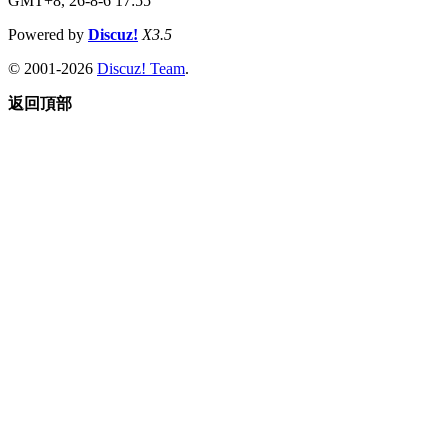
GMT+8, 26-8-6 17:55
Powered by
Discuz!
X3.5
© 2001-2026
Discuz! Team
.
返回頂部