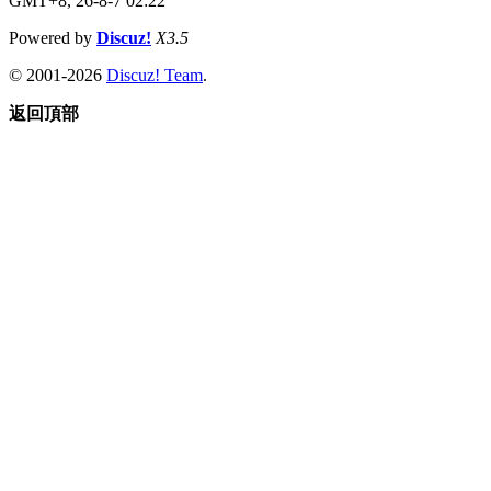
GMT+8, 26-8-7 02:22
Powered by
Discuz!
X3.5
© 2001-2026
Discuz! Team
.
返回頂部