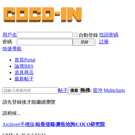
用戶名
找回密碼
自動登錄
密碼
註冊
登錄
快捷導航
首頁
Portal
論壇
BBS
道具商店
最新帖子
帖子
熱搜:
當沖
Multicharts
搜索
請先登錄後才能繼續瀏覽
請稍候...
Archiver
|
手機版
|
站長信箱
|
廣告洽詢
|
COCO研究院