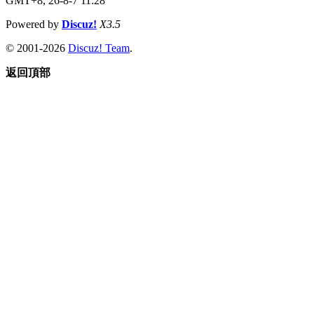
GMT+8, 26-8-7 11:28
Powered by
Discuz!
X3.5
© 2001-2026
Discuz! Team
.
返回頂部