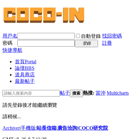
用戶名
找回密碼
自動登錄
密碼
註冊
登錄
快捷導航
首頁
Portal
論壇
BBS
道具商店
最新帖子
帖子
熱搜:
當沖
Multicharts
搜索
請先登錄後才能繼續瀏覽
請稍候...
Archiver
|
手機版
|
站長信箱
|
廣告洽詢
|
COCO研究院