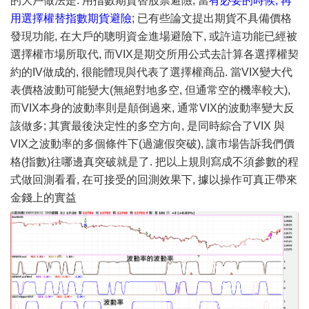
的大戶做法是: 用指數期貨替股票避險, 當
有必要的時候, 再
用選擇權替指數期貨避險
; 已有些論文提出期貨不具備價格
發現功能, 在大戶的聰明資金進場避險下, 或許這功能已經被
選擇權市場所取代, 而VIX是期交所用公式去計算各選擇權契
約的IV做成的, 很能體現與代表了選擇權商品. 當VIX變大代
表價格波動可能變大(無絕對地多空, 但通常空的機率較大),
而VIX本身的波動率則是顛倒過來, 通常VIX的波動率變大反
該做多; 其實最後決定性的多空方向, 是同時綜合了VIX 與
VIX之波動率的多個條件下(過濾假突破), 讓市場告訴我們價
格(指數)往哪邊真突破就是了. 把以上規則寫成不須參數的程
式做回測看看, 在可接受的回測效果下, 據以操作可真正帶來
金錢上的實益