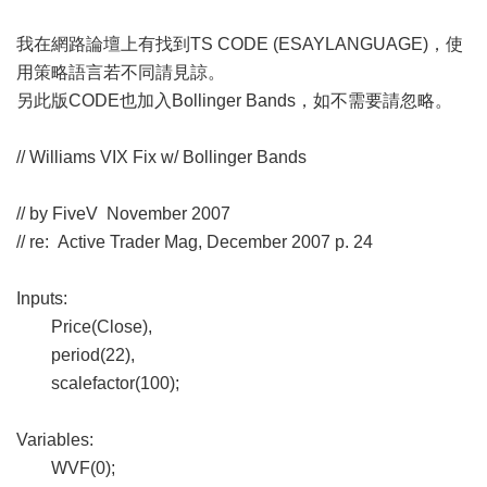
我在網路論壇上有找到TS CODE (ESAYLANGUAGE)，使
用策略語言若不同請見諒。
另此版CODE也加入Bollinger Bands，如不需要請忽略。
// Williams VIX Fix w/ Bollinger Bands
// by FiveV November 2007
// re: Active Trader Mag, December 2007 p. 24
Inputs:
Price(Close),
period(22),
scalefactor(100);
Variables:
WVF(0);