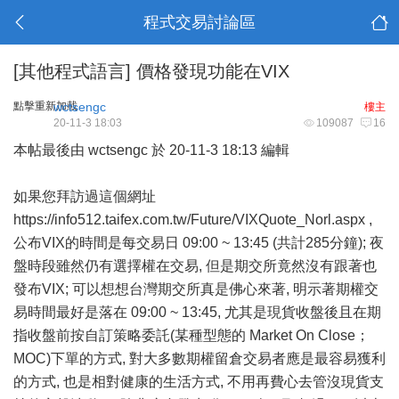
程式交易討論區
[其他程式語言]
價格發現功能在VIX
點擊重新加載
wctsengc
樓主
20-11-3 18:03
109087
16
本帖最後由 wctsengc 於 20-11-3 18:13 編輯
如果您拜訪過這個網址
https://info512.taifex.com.tw/Future/VIXQuote_Norl.aspx
,
公布VIX的時間是每交易日 09:00 ~ 13:45 (共計285分鐘); 夜
盤時段雖然仍有選擇權在交易, 但是期交所竟然沒有跟著也
發布VIX; 可以想想台灣期交所真是佛心來著, 明示著期權交
易時間最好是落在 09:00 ~ 13:45, 尤其是現貨收盤後且在期
指收盤前按自訂策略委託(某種型態的 Market On Close；
MOC)下單的方式, 對大多數期權留倉交易者應是最容易獲利
的方式, 也是相對健康的生活方式, 不用再費心去管沒現貨支