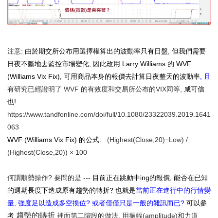
注意:
由於期交所公布用選擇權算出的波動率只有日盤, 但我們需要
日夜不斷地去監控市場變化, 因此改用 Larry Williams 的 WVF
(Williams Vix Fix), 可用商品本身的報價去計算日夜整天的波動率
, 且
有研究已經證明了 WVF 的有效度和交易所公布的VIX同等,
咸可信
也!
https://www.tandfonline.com/doi/full/10.1080/23322039.2019.1641
063
WVF (Williams Vix Fix) 的公式:
(Highest(Close,20)−Low) /
(Highest(Close,20)) × 100
何謂順勢操作? 要問的是 ---
目前正在跳動中ing的報價, 能否在已知
的週期長度下造成原有趨勢的轉折?
也就是
當前正在進行中的行情變
量, 強度足以造成多空換位? 或者僅僅只是一般的雜訊而已?
可以參
趨勢的轉折
考
裡面第二階段的做法, 用振幅(amplitude)和力道