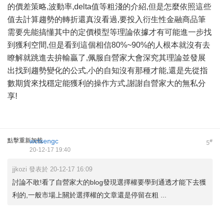
的價差策略,波動率,delta值等粗淺的介紹,但是怎麼依照這些
值去計算趨勢的轉折還真沒看過,要投入衍生性金融商品筆
需要先能搞懂其中的定價模型等理論依據才有可能進一步找
到獲利空間,但是看到這個相信80%~90%的人根本就沒有去
瞭解就跳進去拚輸贏了,佩服自營家大會深究其理論並發展
出找到趨勢變化的公式,小的自知沒有那種才能,還是先從指
數期貨來找穩定能獲利的操作方式,謝謝自營家大的無私分
享!
點擊重新加載
wctsengc
#
5
20-12-17 19:40
jjkozi 發表於 20-12-17 16:09
討論不敢!看了自營家大的blog發現選擇權要學到通透才能下去獲
利的,一般市場上關於選擇權的文章還是停留在粗 ...