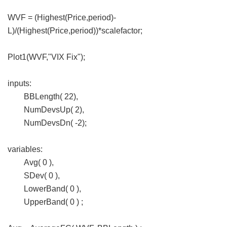
WVF = (Highest(Price,period)-
L)/(Highest(Price,period))*scalefactor;
Plot1(WVF,"VIX Fix");
inputs:
BBLength( 22),
NumDevsUp( 2),
NumDevsDn( -2);
variables:
Avg( 0 ),
SDev( 0 ),
LowerBand( 0 ),
UpperBand( 0 ) ;