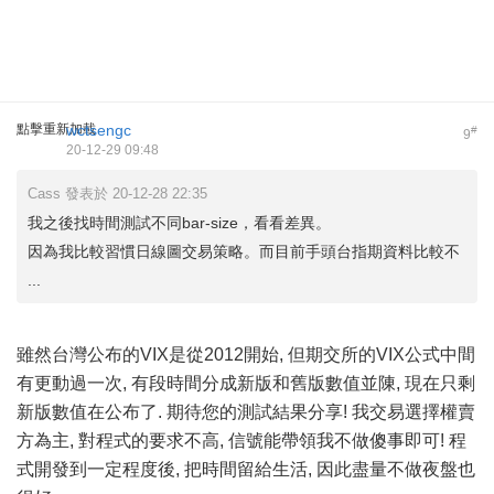
點擊重新加載
wctsengc
#
9
20-12-29 09:48
Cass 發表於 20-12-28 22:35
我之後找時間測試不同bar-size，看看差異。
因為我比較習慣日線圖交易策略。而目前手頭台指期資料比較不
...
雖然台灣公布的VIX是從2012開始, 但期交所的VIX公式中間
有更動過一次, 有段時間分成新版和舊版數值並陳, 現在只剩
新版數值在公布了. 期待您的測試結果分享! 我交易選擇權賣
方為主, 對程式的要求不高, 信號能帶領我不做傻事即可! 程
式開發到一定程度後, 把時間留給生活, 因此盡量不做夜盤也