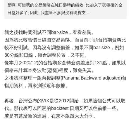
是啊! 可惜我的交易策略在純日盤時的績效, 比加入了夜盤後的全
日盤好多了; 因此, 我盡量不參與沒有現貨支 ...
我之後找時間測試不同bar-size，看看差異。
因為我比較習慣日線圖交易策略。而目前手頭台指期資料比
較不好測試。因為沒有調整價差，如果不同bar-size，例如
30分線和日線，轉倉調整位置，又不同。
像本月(2020/12)的台指期多倉轉倉價差達到131點，如果以
價格來計算本身波動(恐慌)程度，難免失真。
之後我將整理一版向後調整(Panama Backward adjusted)台
指期資料，再來測試近年數據。
再者，台灣公布的VIX是從2012開始，如果這個公式可以取
代。那代表可以回溯的backtest 日期又可以往前推一些。
若是有甚麼新的進展，在來本版跟大大分享。