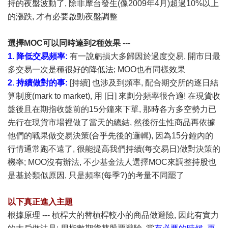
持的夜盤波動了, 除非摩台發生(像2009年4月)超過10%以上
的漲跌, 才有必要啟動夜盤調整
選擇MOC可以同時達到2種效果
---
1. 降低交易頻率:
有一說虧損大多歸因於過度交易, 開市日最
多交易一次是種很好的降低法; MOO也有同樣效果
2. 持續做對的事:
[持續] 也涉及到頻率, 配合期交所的逐日結
算制度(mark to market), 用 [日] 來劃分頻率很合適! 在現貨收
盤後且在期指收盤前的15分鐘來下單, 那時各方多空勢力已
先行在現貨市場裡做了當天的總結, 然後衍生性商品再依據
他們的戰果做交易決策(合乎先後的邏輯), 因為15分鐘內的
行情通常跑不遠了, 很能提高我們持續(每交易日)做對決策的
機率; MOO沒有辦法, 不少基金法人選擇MOC來調整持股也
是基於類似原因, 只是頻率(每季?)的考量不同罷了
以下真正進入主題
根據原理 --- 槓桿大的替槓桿較小的商品做避險, 因此有實力