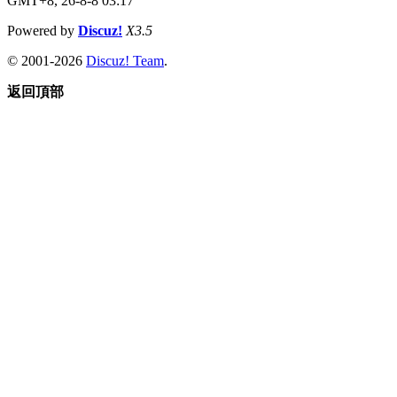
GMT+8, 26-8-8 03:17
Powered by
Discuz!
X3.5
© 2001-2026
Discuz! Team
.
返回頂部