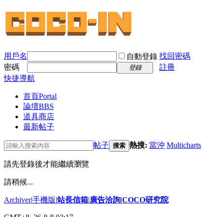
用戶名
找回密碼
自動登錄
密碼
註冊
登錄
快捷導航
首頁
Portal
論壇
BBS
道具商店
最新帖子
帖子
熱搜:
當沖
Multicharts
搜索
請先登錄後才能繼續瀏覽
請稍候...
Archiver
|
手機版
|
站長信箱
|
廣告洽詢
|
COCO研究院