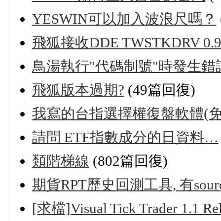
YESWIN可以加入波浪尺嗎？
飛狐接收DDE TWSTKDRV 0.
鳥湯執行"代碼制號"時發生錯
飛狐版本過期?
(49篇回復)
我寫的台指選擇權復盤軟體(
請問 ETF指數成分的日資料…
類階梯線
(802篇回復)
期貨RPT歷史回測工具, 有source
[求檔]Visual Tick Trader 1.1 Re