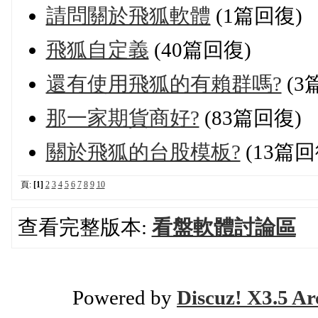
請問關於飛狐軟體
(1篇回復)
飛狐自定義
(40篇回復)
還有使用飛狐的有賴群嗎?
(3
那一家期貨商好?
(83篇回復)
關於飛狐的台股模板?
(13篇回
頁:
[1]
2
3
4
5
6
7
8
9
10
查看完整版本:
看盤軟體討論區
Powered by
Discuz! X3.5 Ar