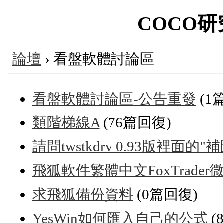
COCO研究院
論壇
› 看盤軟體討論區
看盤軟體討論區-公告重發
(1
類階梯線A
(76篇回復)
請問twstkdrv 0.93版裡面
飛狐軟件繁體中文FoxTrader
求飛狐備份資料
(0篇回復)
YesWin如何匯入自己的公式
(