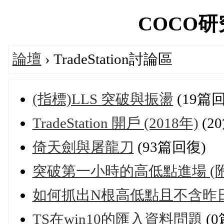
COCO研究院
論壇
› TradeStation討論區
(指標)LLS 突破與振盪
(19篇
TradeStation 開戶 (2018年)
(2
倚天劍與屠龍刀
(93篇回復)
突破第一小時的高低點進場 (
如何抓出N根高低點且不含昨日
TS在win10的匯入資料問題
(0