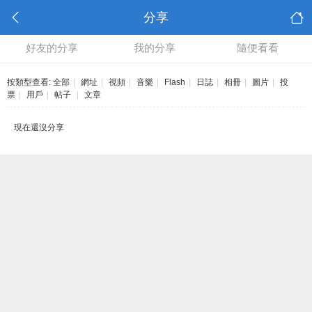
分享
好友的分享
我的分享
隨便看看
按類型查看:
全部
|
網址
|
視頻
|
音樂
|
Flash
|
日誌
|
相冊
|
圖片
|
投
票
|
用戶
|
帖子
|
文章
現在還沒分享