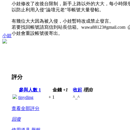
小娃修改了改後台限制，新手上路以外的大大，每小時限發
以防止利用入侵"論壇元老"等帳號大量發帖。
有幾位大大因為被入侵，小娃暫時改成禁止發言。
若要找回帳號請寫信到站長信箱。wawa88123#gmail.com 
小娃會重設帳號後寄出。
小娃
評分
參與人數
1
金錢
+1
收起
理由
+ 1
^_^
tinyding
查看全部評分
回復
使用道具
舉報