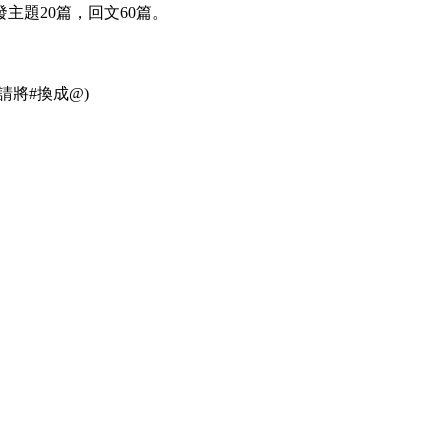
主題20篇，回文60篇。
(請將#換成@)