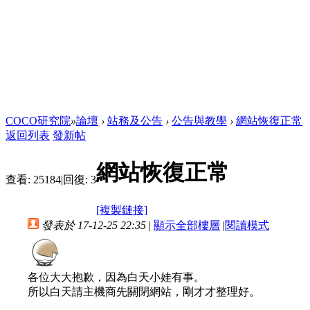
COCO研究院
»
論壇
›
站務及公告
›
公告與教學
›
網站恢復正常
返回列表
發新帖
網站恢復正常
查看:
25184
|
回復:
3
[複製鏈接]
發表於 17-12-25 22:35
|
顯示全部樓層
|
閱讀模式
各位大大抱歉，因為白天小娃有事。
所以白天請主機商先關閉網站，剛才才整理好。