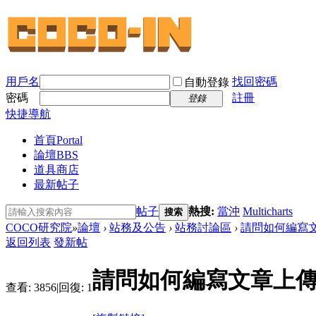
用戶名
找回密碼
自動登錄
密碼
註冊
登錄
快捷導航
首頁
Portal
論壇
BBS
道具商店
最新帖子
帖子
熱搜:
當沖
Multicharts
搜索
COCO研究院
»
論壇
›
站務及公告
›
站務討論區
›
請問如何編寫文
返回列表
發新帖
請問如何編寫文章上傳附
查看:
3856
|
回復:
1