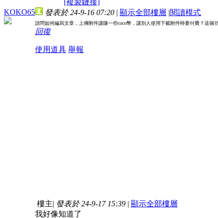
[複製鏈接]
KOKO65
發表於 24-9-16 07:20
|
顯示全部樓層
|
閱讀模式
請問如何編寫文章，上傳附件讓賺一些coco幣，讓別人使用下載附件時要付費？這個
回復
使用道具
舉報
樓主
|
發表於 24-9-17 15:39
|
顯示全部樓層
我好像知道了