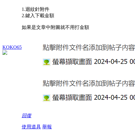
1.迴紋針附件
2.鍵入下載金額
如果是文章中附圖就不用打金額
KOKO65
回復
使用道具
舉報