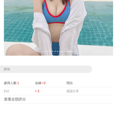
評分
參與人數
1
金錢
+2
理由
Evil
+ 2
感謝分享
查看全部評分