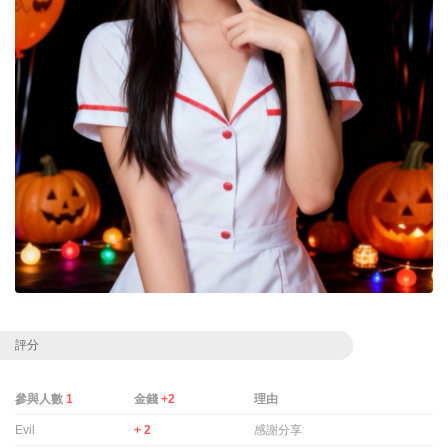
評分
參與人數
1
金錢
+2
理由
Evil
+ 2
感謝分享