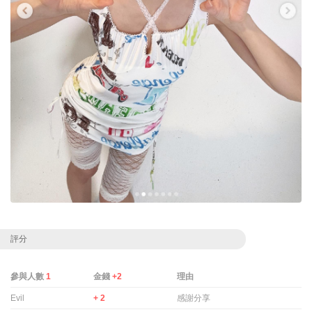
評分
參與人數
1
金錢
+2
理由
Evil
+ 2
感謝分享