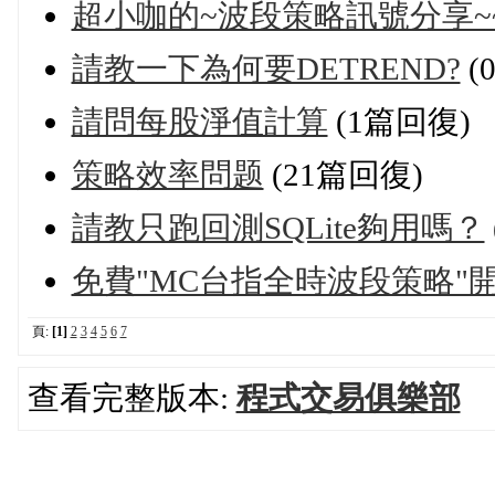
超小咖的~波段策略訊號分享~
請教一下為何要DETREND?
(
請問每股淨值計算
(1篇回復)
策略效率問题
(21篇回復)
請教只跑回測SQLite夠用嗎？
免費"MC台指全時波段策略"
頁:
[1]
2
3
4
5
6
7
查看完整版本:
程式交易俱樂部