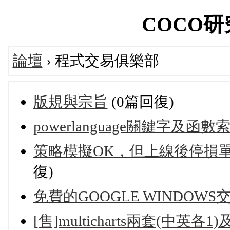
COCO研究院
論壇
› 程式交易俱樂部
版規與宗旨
(0篇回復)
powerlanguage關鍵字及函數
策略模擬OK，但上線後停損
復)
免費的GOOGLE WINDOW
[售]multicharts兩套(中英