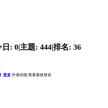
今日:
0
|
主題:
444
|
排名:
36
頁
華
更多
作者
回復/查看
最後發表