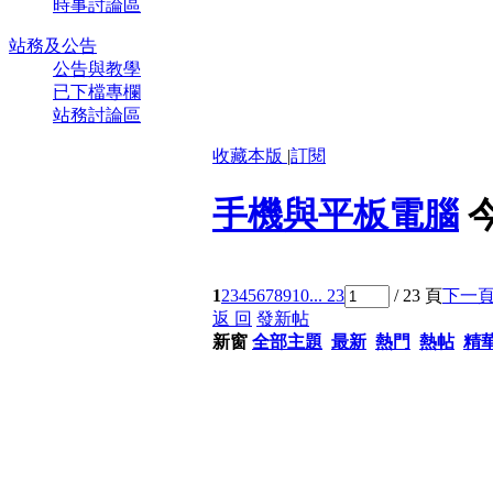
時事討論區
站務及公告
公告與教學
已下檔專欄
站務討論區
收藏本版
|
訂閱
手機與平板電腦
1
2
3
4
5
6
7
8
9
10
... 23
/ 23 頁
下一
返 回
發新帖
新窗
全部主題
最新
熱門
熱帖
精