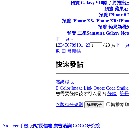
預覽
Galaxy S10除了
預覽
蘋果召回
預覽
iPhone 8 
預覽
iPhone XS/ iPhone XR
預覽
蘋果新機9
預覽
三星Samsung Galaxy 
下一頁 »
1
2
3
4
5
6
7
8
9
10
... 23
/ 23 頁
下一
返 回
發新帖
快速發帖
高級模式
B
Color
Image
Link
Quote
Code
Smilie
您需要登錄後才可以發帖
登錄
|
註冊
本版積分規則
轉播給
發表帖子
Archiver
|
手機版
|
站長信箱
|
廣告洽詢
|
COCO研究院