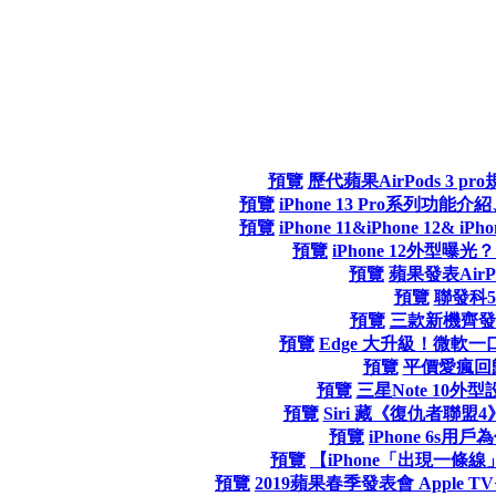
預覽
歷代蘋果AirPods 3 
預覽
iPhone 13 Pro系列功能介紹
預覽
iPhone 11&iPhone 12&
預覽
iPhone 12外型
預覽
蘋果發表AirP
預覽
聯發科
預覽
三款新機齊發 
預覽
Edge 大升級！微軟一
預覽
平價愛瘋回
預覽
三星Note 10
預覽
Siri 藏《復仇者聯盟
預覽
iPhone 6s
預覽
【iPhone「出現一條線
預覽
2019蘋果春季發表會 Apple TV+、A