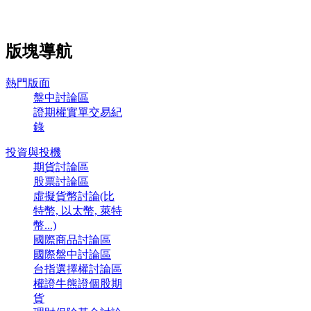
版塊導航
熱門版面
盤中討論區
證期權實單交易紀
錄
投資與投機
期貨討論區
股票討論區
虛擬貨幣討論(比
特幣, 以太幣, 萊特
幣...)
國際商品討論區
國際盤中討論區
台指選擇權討論區
權證牛熊證個股期
貨