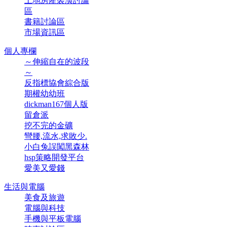
土地房產裝潢討論
區
書籍討論區
市場資訊區
個人專欄
～伸縮自在的波段
～
反指標協會綜合版
期權幼幼班
dickman167個人版
留倉派
挖不完的金礦
彎腰,流水,求敗少.
小白兔誤闖黑森林
hsp策略開發平台
愛美又愛錢
生活與電腦
美食及旅遊
電腦與科技
手機與平板電腦