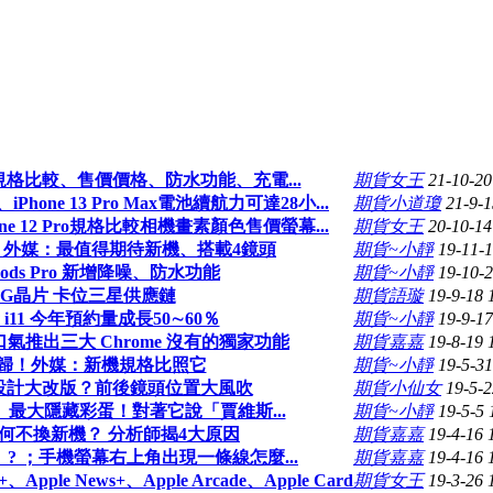
pro規格比較、售價價格、防水功能、充電...
期貨女王
21-10-20
、iPhone 13 Pro Max電池續航力可達28小...
期貨小道瓊
21-9-1
 iPhone 12 Pro規格比較相機畫素顏色售價螢幕...
期貨女王
20-10-14
曝光？ 外媒：最值得期待新機、搭載4鏡頭
期貨~小靜
19-11-1
ods Pro 新增降噪、防水功能
期貨~小靜
19-10-2
5G晶片 卡位三星供應鏈
期貨語璇
19-9-18 
i11 今年預約量成長50∼60％
期貨~小靜
19-9-17
口氣推出三大 Chrome 沒有的獨家功能
期貨嘉嘉
19-8-19 
歸！外媒：新機規格比照它
期貨~小靜
19-5-31
外型設計大改版？前後鏡頭位置大風吹
期貨小仙女
19-5-2
4》最大隱藏彩蛋！對著它說「賈維斯...
期貨~小靜
19-5-5 
用戶為何不換新機？ 分析師揭4大原因
期貨嘉嘉
19-4-16 
」? ；手機螢幕右上角出現一條線怎麼...
期貨嘉嘉
19-4-16 
pple News+、Apple Arcade、Apple Card
期貨女王
19-3-26 