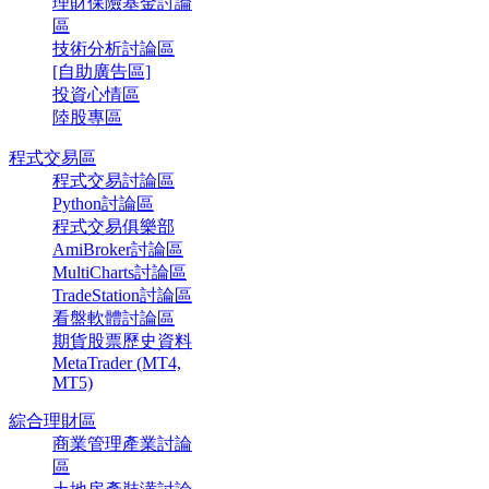
理財保險基金討論
區
技術分析討論區
[自助廣告區]
投資心情區
陸股專區
程式交易區
程式交易討論區
Python討論區
程式交易俱樂部
AmiBroker討論區
MultiCharts討論區
TradeStation討論區
看盤軟體討論區
期貨股票歷史資料
MetaTrader (MT4,
MT5)
綜合理財區
商業管理產業討論
區