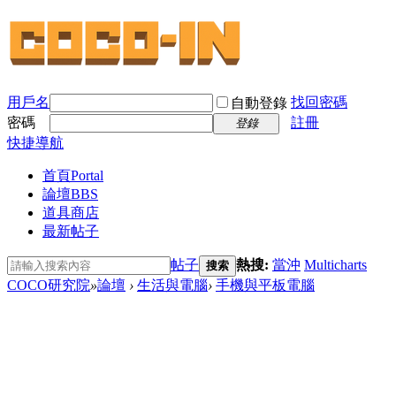
用戶名
找回密碼
自動登錄
密碼
註冊
登錄
快捷導航
首頁
Portal
論壇
BBS
道具商店
最新帖子
帖子
熱搜:
當沖
Multicharts
搜索
COCO研究院
»
論壇
›
生活與電腦
›
手機與平板電腦