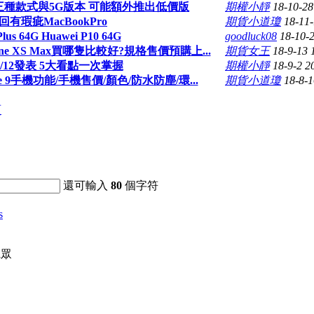
將推出三種款式與5G版本 可能額外推出低價版
期權小靜
18-10-28
有瑕疵MacBookPro
期貨小道瓊
18-11-
Plus 64G Huawei P10 64G
goodluck08
18-10-2
/ iPhone XS Max買哪隻比較好?規格售價預購上...
期貨女王
18-9-13 
/12發表 5大看點一次掌握
期權小靜
18-9-2 2
Note 9手機功能/手機售價/顏色/防水防塵/環...
期貨小道瓊
18-8-1
頁
還可輸入
80
個字符
s
聽眾