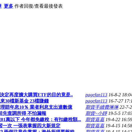
華
更多
作者
回復/查看
最後發表
決定再度擴大購買ETF的目的竟是..
pagefan113
16-8-2 18:0
來30檔新基金 23檔賺錢
pagefan113
16-7-27 17:
理賠年息10％ 業者利息支出達數億
期貨手續費琳琳
22-7-2
前先查調所得 不怕漏報
期貨~小靜
19-5-5 17:0
81萬以下 今年都免繳稅；有扣繳稅額...
期貨嘉嘉
19-4-22 16:5
習一次 一張表掌握四大新規定
期貨嘉嘉
19-4-15 14:5
？兩個注意先掌握；海外所得要報稅...
期貨嘉嘉
19-4-15 14:1