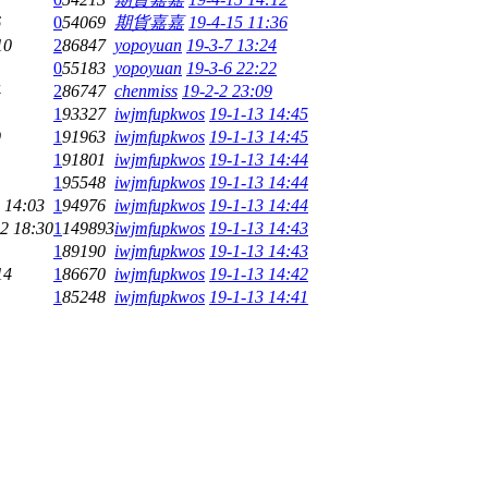
6
0
54069
期貨嘉嘉
19-4-15 11:36
10
2
86847
yopoyuan
19-3-7 13:24
0
55183
yopoyuan
19-3-6 22:22
4
2
86747
chenmiss
19-2-2 23:09
1
93327
iwjmfupkwos
19-1-13 14:45
9
1
91963
iwjmfupkwos
19-1-13 14:45
1
91801
iwjmfupkwos
19-1-13 14:44
1
95548
iwjmfupkwos
19-1-13 14:44
 14:03
1
94976
iwjmfupkwos
19-1-13 14:44
2 18:30
1
149893
iwjmfupkwos
19-1-13 14:43
1
89190
iwjmfupkwos
19-1-13 14:43
14
1
86670
iwjmfupkwos
19-1-13 14:42
1
85248
iwjmfupkwos
19-1-13 14:41