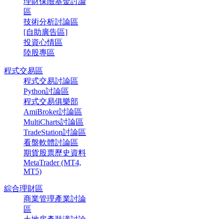
理財保險基金討論
區
技術分析討論區
[自助廣告區]
投資心情區
陸股專區
程式交易區
程式交易討論區
Python討論區
程式交易俱樂部
AmiBroker討論區
MultiCharts討論區
TradeStation討論區
看盤軟體討論區
期貨股票歷史資料
MetaTrader (MT4,
MT5)
綜合理財區
商業管理產業討論
區