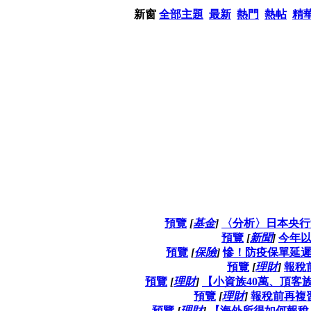
新窗
全部主題
最新
熱門
熱帖
精
預覽
[
基金
]
〈分析〉日本央行
預覽
[
新聞
]
今年以
預覽
[
保險
]
慘！防疫保單延遲
預覽
[
理財
]
報稅
預覽
[
理財
]
【小資族40萬、頂客族
預覽
[
理財
]
報稅前再複
預覽
[
理財
]
【海外所得如何報稅