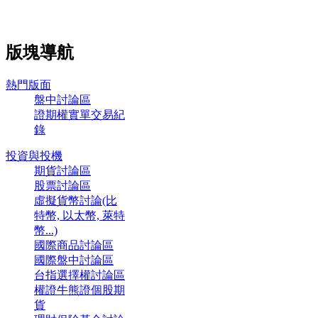
版塊導航
熱門版面
盤中討論區
證期權實單交易紀
錄
投資與投機
期貨討論區
股票討論區
虛擬貨幣討論(比
特幣, 以太幣, 萊特
幣...)
國際商品討論區
國際盤中討論區
台指選擇權討論區
權證牛熊證個股期
貨