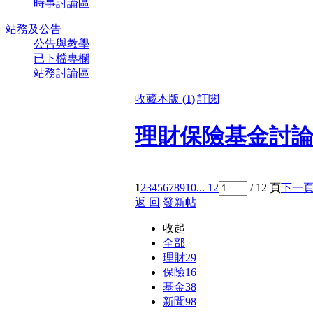
時事討論區
站務及公告
公告與教學
已下檔專欄
站務討論區
收藏本版
(
1
)
|
訂閱
理財保險基金討
1
2
3
4
5
6
7
8
9
10
... 12
/ 12 頁
下一
返 回
發新帖
收起
全部
理財
29
保險
16
基金
38
新聞
98