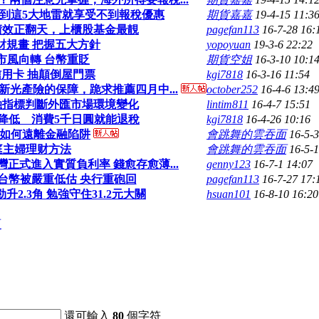
到這5大地雷就享受不到報稅優惠
期貨嘉嘉
19-4-15 11:3
績效正翻天，上櫃股基金最靚
pagefan113
16-7-28 16:
財規畫 把握五大方針
yopoyuan
19-3-6 22:22
市風向轉 台幣重貶
期貨空姐
16-3-10 10:1
用卡 抽顛倒屋門票
kgi7818
16-3-16 11:54
新光產險的保障，跪求推薦四月中...
october252
16-4-6 13:4
融指標判斷外匯市場環境變化
lintim811
16-4-7 15:51
降低 消費5千日圓就能退稅
kgi7818
16-4-26 10:16
如何遠離金融陷阱
會跳舞的雲吞面
16-5-3
庭主婦理财方法
會跳舞的雲吞面
16-5-1
正式進入實質負利率 錢愈存愈薄...
genny123
16-7-1 14:07
:台幣被嚴重低估 央行重砲回
pagefan113
16-7-27 17:
升2.3角 勉強守住31.2元大關
hsuan101
16-8-10 16:20
頁
還可輸入
80
個字符