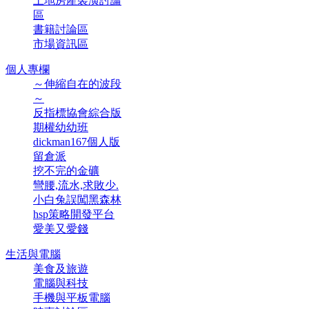
土地房產裝潢討論
區
書籍討論區
市場資訊區
個人專欄
～伸縮自在的波段
～
反指標協會綜合版
期權幼幼班
dickman167個人版
留倉派
挖不完的金礦
彎腰,流水,求敗少.
小白兔誤闖黑森林
hsp策略開發平台
愛美又愛錢
生活與電腦
美食及旅遊
電腦與科技
手機與平板電腦