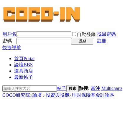
用戶名
找回密碼
自動登錄
密碼
註冊
登錄
快捷導航
首頁
Portal
論壇
BBS
道具商店
最新帖子
帖子
熱搜:
當沖
Multicharts
搜索
COCO研究院
»
論壇
›
投資與投機
›
理財保險基金討論區