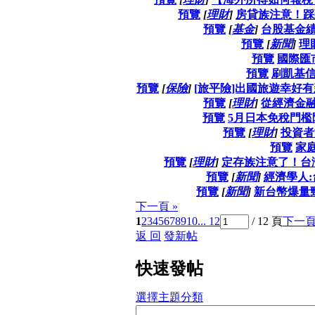
預覽
[
理財
]
房貸族注意！踩
預覽
[
基金
]
台股基金
預覽
[
新聞
]
理
預覽
國際匯
預覽
刷凱基信
預覽
[
保險
]
[旅平險]出國旅遊幸好有
預覽
[
理財
]
從經濟金
預覽
5月日本免稅門檻
預覽
[
理財
]
投資者
預覽
家
預覽
[
理財
]
定存族注意了！台灣
預覽
[
新聞
]
經濟學人
預覽
[
新聞
]
新台幣爆量勁
下一頁 »
1
2
3
4
5
6
7
8
9
10
... 12
/ 12 頁
下一
返 回
發新帖
快速發帖
選擇主題分類