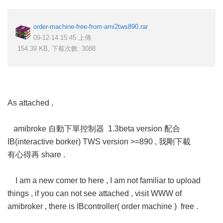
order-machine-free-from-ami2tws890.rar
09-12-14 15:45 上傳
154.39 KB, 下載次數: 3088
As attached ,
amibroke 自動下單控制器 1.3beta version 配合
IB(interactive borker) TWS version >=890 , 我剛下載
有心得再 share .
I am a new comer to here , I am not familiar to upload
things , if you can not see attached , visit WWW of
amibroker , there is IBcontroller( order machine ) free .