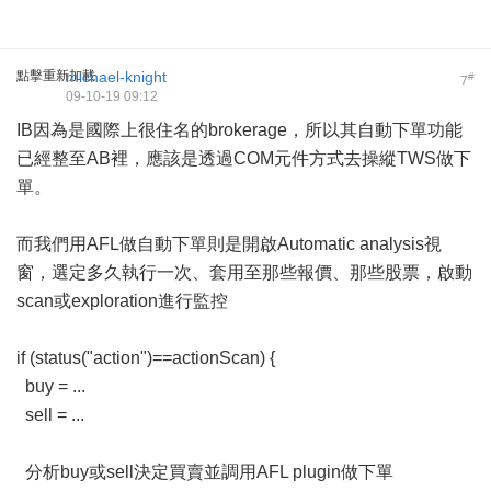
點擊重新加載
michael-knight
#
7
09-10-19 09:12
IB因為是國際上很住名的brokerage，所以其自動下單功能
已經整至AB裡，應該是透過COM元件方式去操縱TWS做下
單。
而我們用AFL做自動下單則是開啟Automatic analysis視
窗，選定多久執行一次、套用至那些報價、那些股票，啟動
scan或exploration進行監控
if (status("action")==actionScan) {
buy = ...
sell = ...
分析buy或sell決定買賣並調用AFL plugin做下單