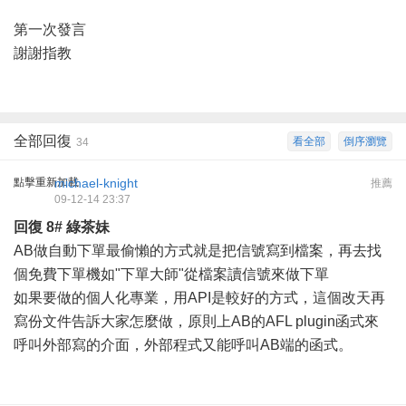
第一次發言
謝謝指教
全部回復
看全部
倒序瀏覽
34
點擊重新加載
michael-knight
推薦
09-12-14 23:37
回復
8#
綠茶妹
AB做自動下單最偷懶的方式就是把信號寫到檔案，再去找
個免費下單機如"下單大師"從檔案讀信號來做下單
如果要做的個人化專業，用API是較好的方式，這個改天再
寫份文件告訴大家怎麼做，原則上AB的AFL plugin函式來
呼叫外部寫的介面，外部程式又能呼叫AB端的函式。