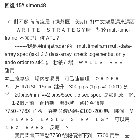
回復
15#
simon48
7. 對不起 每每凌晨（操外匯 美期）打中文總是漏東漏西
ＷＲＩＴＥ ＳＴＲＡＴＥＧＹ時 對於 multi-time-
frame 不知是用何 AFL ?
--------我是用ninjatrader 的 multitimefram multi-data-
array spec (stk1 2 3 data-array check together but only
trade order to stk1 ), 秒殺市場 ＷＡＬＬＳＴＲＥＥＴ
運用
本土拉專線 場內交易員 可迅速處理 ＯＲＤＥＲ
Ｓ ,EURUSD 15min 跳升 300 pips (1pip =0.0001) 嘰
乎 20pips/min ==2 pips/5sec , 5 sec spec. 是如此來 的.
1-2個月前 台指期 開盤就一路拉至漲停
7750~776X 而後 在數分鐘內跌掉100~200 點 哪個 Ｍ
ＩＮＢＡＲＳ ＢＡＳＥＤ ＳＴＲＡＴＥＧＹ 可以用
ＮＥＸＴＢＡＲＳ 反應 ？
我用閃電下單點7750 後報價滑下到 7700 用手 去