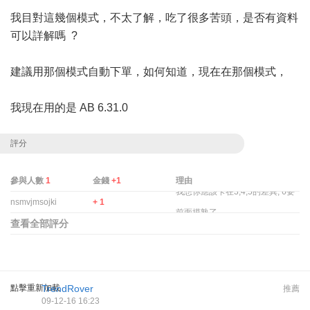
我目對這幾個模式，不太了解，吃了很多苦頭，是否有資料
可以詳解嗎 ?
建議用那個模式自動下單，如何知道，現在在那個模式，
我現在用的是 AB 6.31.0
評分
參與人數
1
金錢
+1
理由
我想你應該卡在3,4,5的差異, 6要
nsmvjmsojki
+ 1
前面摸熟了.
查看全部評分
點擊重新加載
TrendRover
推薦
09-12-16 16:23