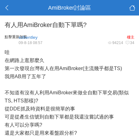
AmiBroker討論區
有人用AmiBroker自動下單嗎?
點擊重新加載
ezbentley
樓主
09-8-18 08:57
94214
34
哇
在網路上逛那麼久
第一次發現台灣有人在用AmiBroker(主流幾乎都是TS)
我用AB用了五年了
不知道有沒有人利用AmiBroker來做全自動下單交易(類似
TS, HTS那樣)?
從DDE抓及時資料是很簡單的事
可是從產生信號到自動下單都是我還沒嘗試過的事
有人可以分享嗎?
還是大家都只是用來看盤跟分析?