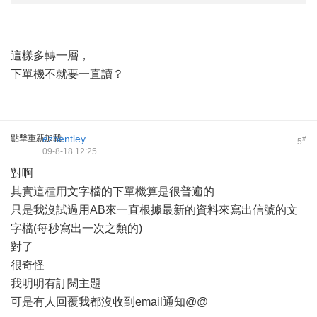
這樣多轉一層，
下單機不就要一直讀？
點擊重新加載
ezbentley
#
5
09-8-18 12:25
對啊
其實這種用文字檔的下單機算是很普遍的
只是我沒試過用AB來一直根據最新的資料來寫出信號的文
字檔(每秒寫出一次之類的)
對了
很奇怪
我明明有訂閱主題
可是有人回覆我都沒收到email通知@@